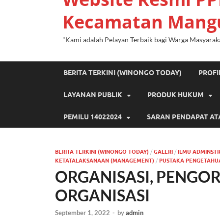
Kecamatan Mang
"Kami adalah Pelayan Terbaik bagi Warga Masyarak
BERITA TERKINI (WINONGO TODAY)
PROF
LAYANAN PUBLIK
PRODUK HUKUM
PEMILU 14022024
SARAN PENDAPAT AT
BERITA TERKINI (WINONGO TODAY)
/
GALERI
/
ILMU ADMINST
KETATALAKSANAAN (MANAGEMENT)
/
PUSTAKA PENGETAHU
ORGANISASI, PENGOR
ORGANISASI
September 1, 2022
-
by
admin