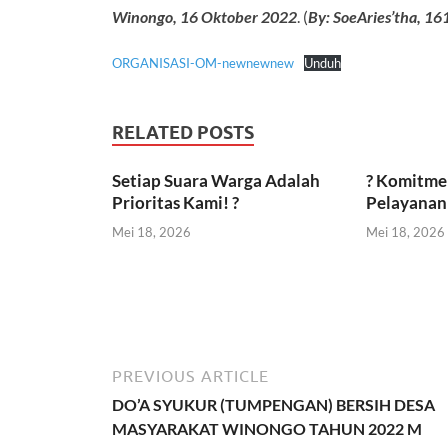
Winongo, 16 Oktober 2022
. (
By: SoeAries’tha, 1
ORGANISASI-OM-newnewnew
Unduh
RELATED POSTS
Setiap Suara Warga Adalah
? Komitme
Prioritas Kami! ?
Pelayanan 
Mei 18, 2026
Mei 18, 2026
PREVIOUS ARTICLE
DO’A SYUKUR (TUMPENGAN) BERSIH DESA
MASYARAKAT WINONGO TAHUN 2022 M