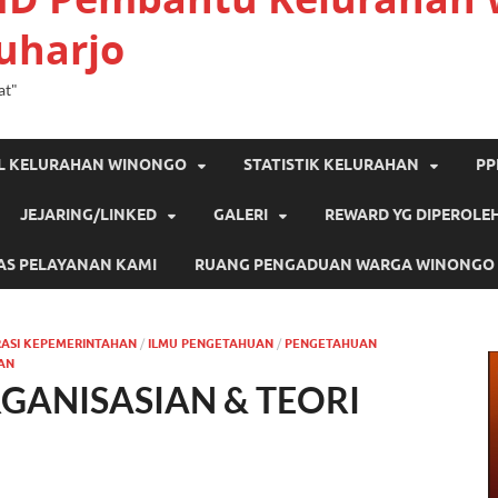
uharjo
at"
IL KELURAHAN WINONGO
STATISTIK KELURAHAN
PP
JEJARING/LINKED
GALERI
REWARD YG DIPEROLE
AS PELAYANAN KAMI
RUANG PENGADUAN WARGA WINONGO
RASI KEPEMERINTAHAN
/
ILMU PENGETAHUAN
/
PENGETAHUAN
AN
GANISASIAN & TEORI