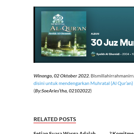
Winongo, 02 Oktober 2022
. Bismillahirrahmanir
disini untuk mendengarkan Muhratal (Al Qur’an)
(
By:SoeAries’tha, 02102022
)
RELATED POSTS
Setiap Suara Warga Adalah
? Komitme