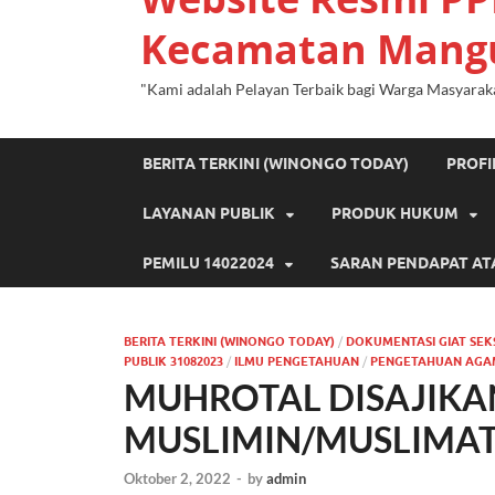
Kecamatan Mang
"Kami adalah Pelayan Terbaik bagi Warga Masyarak
BERITA TERKINI (WINONGO TODAY)
PROF
LAYANAN PUBLIK
PRODUK HUKUM
PEMILU 14022024
SARAN PENDAPAT AT
BERITA TERKINI (WINONGO TODAY)
/
DOKUMENTASI GIAT SEK
PUBLIK 31082023
/
ILMU PENGETAHUAN
/
PENGETAHUAN AGA
MUHROTAL DISAJIKA
MUSLIMIN/MUSLIMA
Oktober 2, 2022
-
by
admin