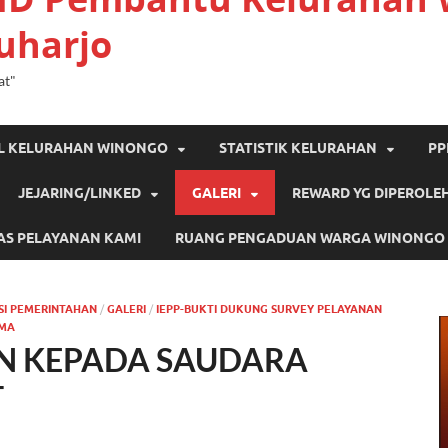
uharjo
at"
IL KELURAHAN WINONGO
STATISTIK KELURAHAN
PP
JEJARING/LINKED
GALERI
REWARD YG DIPEROLE
AS PELAYANAN KAMI
RUANG PENGADUAN WARGA WINONGO
SI PEMERINTAHAN
/
GALERI
/
IEPP-BUKTI DUKUNG SURVEY PELAYANAN
MA
N KEPADA SAUDARA
T