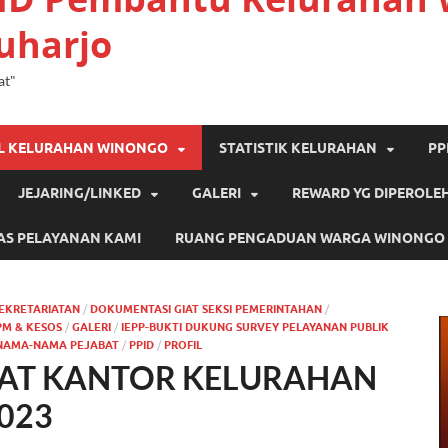
uharjo
at"
IL KELURAHAN WINONGO
STATISTIK KELURAHAN
PP
JEJARING/LINKED
GALERI
REWARD YG DIPEROLE
AS PELAYANAN KAMI
RUANG PENGADUAN WARGA WINONGO
EKRETARIATAN
/
DOKUMENTASI GIAT SEKSI PEMERINTAHAN
/
PM & KESOS
/
GALERI
/
IEPP-BUKTI DUKUNG SURVEY PELAYANAN PUBLIK
NAMA-NAMA PEJABAT
/
PPID
/
PROFIL
BAT KANTOR KELURAHAN
023