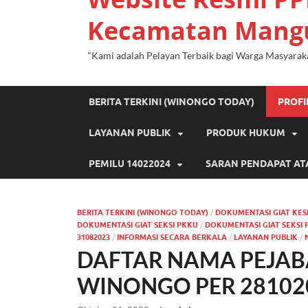
Kecamatan Mang
"Kami adalah Pelayan Terbaik bagi Warga Masyarak
BERITA TERKINI (WINONGO TODAY)
PROF
LAYANAN PUBLIK
PRODUK HUKUM
PEMILU 14022024
SARAN PENDAPAT AT
BERITA TERKINI (WINONGO TODAY)
/
DOKUMENTASI GIAT KES
DOKUMENTASI GIAT SEKSI PKKU
/
DOKUMENTASI GIAT SEKSI 
31082023
/
INFORMASI SECARA BERKALA
/
LAYANAN PUBLIK
/
DAFTAR NAMA PEJA
WINONGO PER 28102