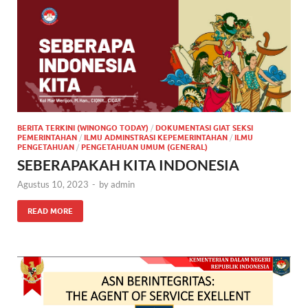
BERITA TERKINI (WINONGO TODAY)
/
DOKUMENTASI GIAT SEKSI
PEMERINTAHAN
/
ILMU ADMINSTRASI KEPEMERINTAHAN
/
ILMU
PENGETAHUAN
/
PENGETAHUAN UMUM (GENERAL)
SEBERAPAKAH KITA INDONESIA
Agustus 10, 2023
-
by
admin
READ MORE