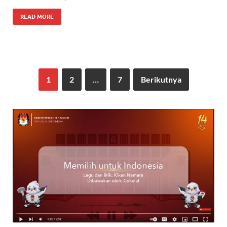
READ MORE
1
2
…
7
Berikutnya