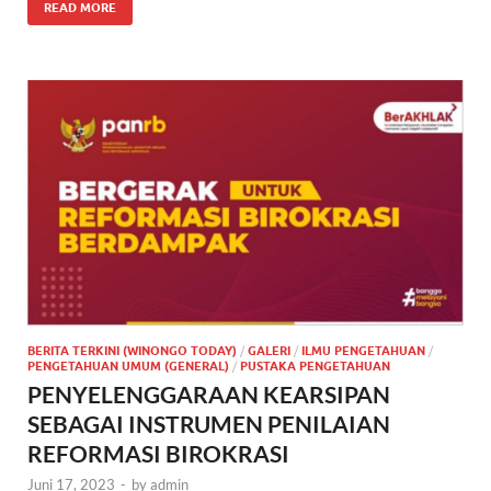
READ MORE
BERITA TERKINI (WINONGO TODAY)
/
GALERI
/
ILMU PENGETAHUAN
/
PENGETAHUAN UMUM (GENERAL)
/
PUSTAKA PENGETAHUAN
PENYELENGGARAAN KEARSIPAN
SEBAGAI INSTRUMEN PENILAIAN
REFORMASI BIROKRASI
Juni 17, 2023
-
by
admin