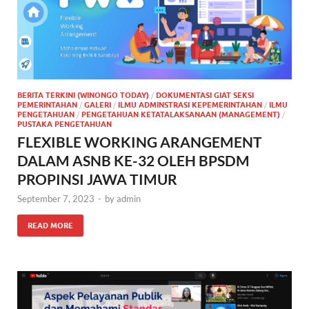
BERITA TERKINI (WINONGO TODAY)
/
DOKUMENTASI GIAT SEKSI
PEMERINTAHAN
/
GALERI
/
ILMU ADMINSTRASI KEPEMERINTAHAN
/
ILMU
PENGETAHUAN
/
PENGETAHUAN KETATALAKSANAAN (MANAGEMENT)
/
PUSTAKA PENGETAHUAN
FLEXIBLE WORKING ARANGEMENT
DALAM ASNB KE-32 OLEH BPSDM
PROPINSI JAWA TIMUR
September 7, 2023
-
by
admin
READ MORE