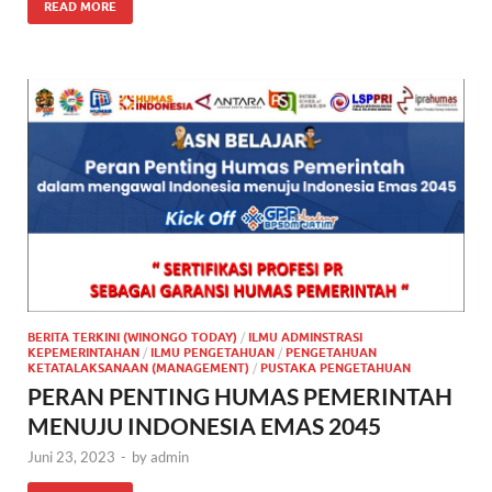
READ MORE
BERITA TERKINI (WINONGO TODAY)
/
ILMU ADMINSTRASI
KEPEMERINTAHAN
/
ILMU PENGETAHUAN
/
PENGETAHUAN
KETATALAKSANAAN (MANAGEMENT)
/
PUSTAKA PENGETAHUAN
PERAN PENTING HUMAS PEMERINTAH
MENUJU INDONESIA EMAS 2045
Juni 23, 2023
-
by
admin