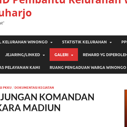
uharjo
at"
IL KELURAHAN WINONGO
STATISTIK KELURAHAN
PP
JEJARING/LINKED
GALERI
REWARD YG DIPEROLE
AS PELAYANAN KAMI
RUANG PENGADUAN WARGA WINONGO
SI PKKU
/
DOKUMENTASI KEGIATAN
NJUNGAN KOMANDAN
SKARA MADIUN