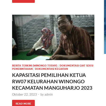
BERITA TERKINI (WINONGO TODAY)
/
DOKUMENTASI GIAT SEKSI
PEMERINTAHAN
/
DOKUMENTASI KEGIATAN
KAPASITASI PEMILIHAN KETUA
RW07 KELURAHAN WINONGO
KECAMATAN MANGUHARJO 2023
Oktober 22, 2023
-
by
admin
READ MORE