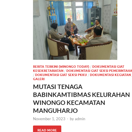
BERITA TERKINI (WINONGO TODAY)
/
DOKUMENTASI GIAT
KESEKRETARIATAN
/
DOKUMENTASI GIAT SEKSI PEMERINTAH
/
DOKUMENTASI GIAT SEKSI PKKU
/
DOKUMENTASI KEGIATAN
GALERI
MUTASI TENAGA
BABINKAMTIBMAS KELURAHAN
WINONGO KECAMATAN
MANGUHARJO
November 1, 2023
-
by
admin
READ MORE