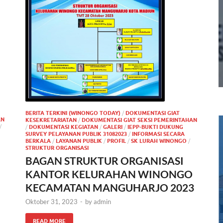
BERITA TERKINI (WINONGO TODAY)
/
DOKUMENTASI GIAT
AN
KESEKRETARIATAN
/
DOKUMENTASI GIAT SEKSI PEMERINTAHAN
/
/
DOKUMENTASI KEGIATAN
/
GALERI
/
IEPP-BUKTI DUKUNG
SURVEY PELAYANAN PUBLIK 31082023
/
INFORMASI SECARA
BERKALA
/
LAYANAN PUBLIK
/
PROFIL
/
SK LURAH WINONGO
/
STRUKTUR ORGANISASI
BAGAN STRUKTUR ORGANISASI
KANTOR KELURAHAN WINONGO
KECAMATAN MANGUHARJO 2023
Oktober 31, 2023
-
by
admin
READ MORE