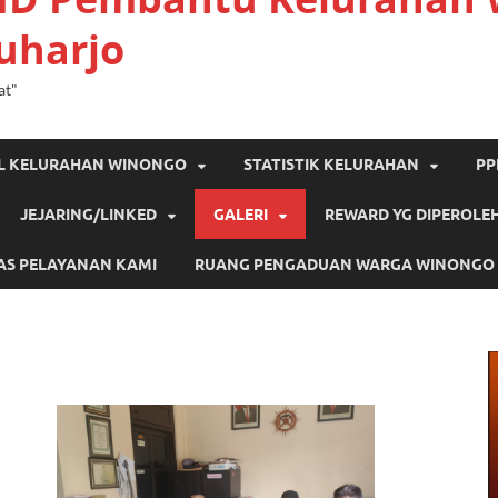
uharjo
at"
IL KELURAHAN WINONGO
STATISTIK KELURAHAN
PP
JEJARING/LINKED
GALERI
REWARD YG DIPEROLE
AS PELAYANAN KAMI
RUANG PENGADUAN WARGA WINONGO