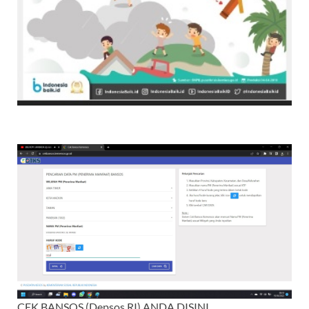
CEK BANSOS (Depsos RI) ANDA DISINI