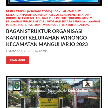
BERITA TERKINI (WINONGO TODAY)
/
DOKUMENTASI GIAT
KESEKRETARIATAN
/
DOKUMENTASI GIAT SEKSI PEMERINTAHAN
/
DOKUMENTASI KEGIATAN
/
GALERI
/
IEPP-BUKTI DUKUNG SURVEY
PELAYANAN PUBLIK 31082023
/
INFORMASI SECARA BERKALA
/
LAYANAN
PUBLIK
/
PROFIL
/
SK LURAH WINONGO
/
STRUKTUR ORGANISASI
BAGAN STRUKTUR ORGANISASI
KANTOR KELURAHAN WINONGO
KECAMATAN MANGUHARJO 2023
Oktober 31, 2023
-
by
admin
READ MORE