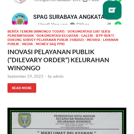
BERITA TERKINI (WINONGO TODAY)
/
DOKUMENTASI GIAT SEKSI
PEMERINTAHAN
/
DOKUMENTASI KEGIATAN
/
GALERI
/
IEPP-BUKTI
DUKUNG SURVEY PELAYANAN PUBLIK 31082023
/
INOVASI
/
LAYANAN
PUBLIK
/
MEDIA
/
MONEV SAQ PPID
INOVASI PELAYANAN PUBLIK
(“DILEVARY ORDER”) KELURAHAN
WINONGO
September 29, 2023
-
by
admin
READ MORE