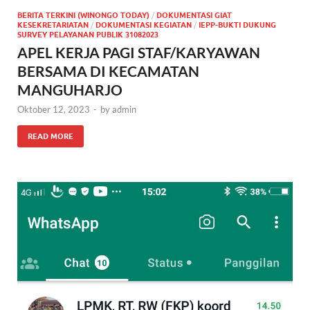
BERITA TERKINI (WINONGO TODAY)
/
DOKUMENTASI GIAT
KESEKRETARIATAN
/
DOKUMENTASI KEGIATAN
/
IEPP-BUKTI DUKUNG
SURVEY PELAYANAN PUBLIK 31082023
APEL KERJA PAGI STAF/KARYAWAN
BERSAMA DI KECAMATAN
MANGUHARJO
Oktober 12, 2023
-
by
admin
READ MORE