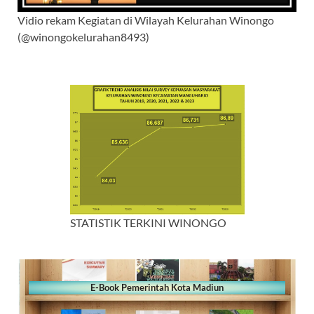
Vidio rekam Kegiatan di Wilayah Kelurahan Winongo
(@winongokelurahan8493)
STATISTIK TERKINI WINONGO
E-Book Pemerintah Kota Madiun