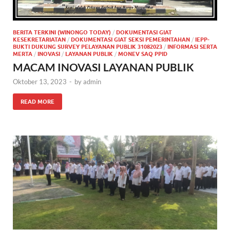
BERITA TERKINI (WINONGO TODAY)
/
DOKUMENTASI GIAT
KESEKRETARIATAN
/
DOKUMENTASI GIAT SEKSI PEMERINTAHAN
/
IEPP-
BUKTI DUKUNG SURVEY PELAYANAN PUBLIK 31082023
/
INFORMASI SERTA
MERTA
/
INOVASI
/
LAYANAN PUBLIK
/
MONEV SAQ PPID
MACAM INOVASI LAYANAN PUBLIK
Oktober 13, 2023
-
by
admin
READ MORE