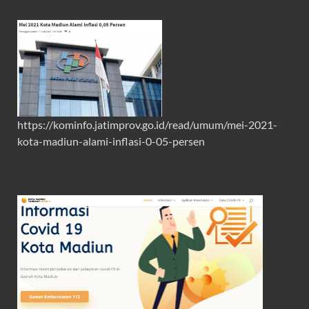
https://kominfo.jatimprov.go.id/read/umum/mei-2021-
kota-madiun-alami-inflasi-0-05-persen