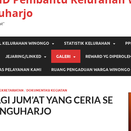
uharjo
at"
IL KELURAHAN WINONGO
STATISTIK KELURAHAN
PP
JEJARING/LINKED
GALERI
REWARD YG DIPEROLE
AS PELAYANAN KAMI
RUANG PENGADUAN WARGA WINONGO
EKRETARIATAN
/
DOKUMENTASI KEGIATAN
I JUM’AT YANG CERIA SE
ANGUHARJO