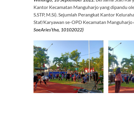
Kantor Kecamatan Manguharjo yang dipandu oleh
S.STP, M.Si). Sejumlah Perangkat Kantor Kelura
Staf/Karyawan se-OPD Kecamatan Manguharjo di 
SoeAries’tha, 10102022)