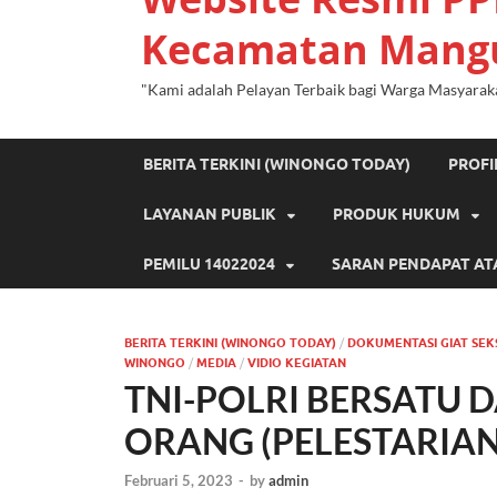
Kecamatan Mang
"Kami adalah Pelayan Terbaik bagi Warga Masyarak
BERITA TERKINI (WINONGO TODAY)
PROF
LAYANAN PUBLIK
PRODUK HUKUM
PEMILU 14022024
SARAN PENDAPAT AT
BERITA TERKINI (WINONGO TODAY)
/
DOKUMENTASI GIAT SEK
WINONGO
/
MEDIA
/
VIDIO KEGIATAN
TNI-POLRI BERSATU
ORANG (PELESTARIAN
Februari 5, 2023
-
by
admin