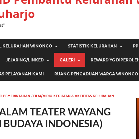
uharjo
at"
IL KELURAHAN WINONGO
STATISTIK KELURAHAN
PP
JEJARING/LINKED
GALERI
REWARD YG DIPEROLE
AS PELAYANAN KAMI
RUANG PENGADUAN WARGA WINONGO
SI PEMERINTAHAN
/
FILM/VIDIO KEGIATAN & AKTIFITAS KELURAHAN
 DALAM TEATER WAYANG
 BUDAYA INDONESIA)