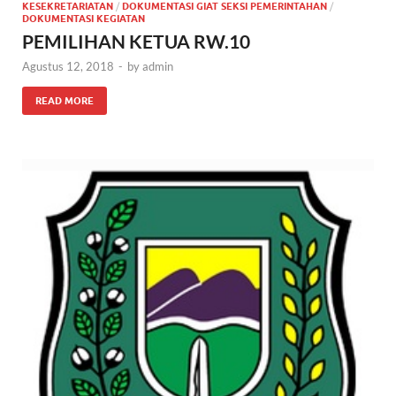
KESEKRETARIATAN
/
DOKUMENTASI GIAT SEKSI PEMERINTAHAN
/
DOKUMENTASI KEGIATAN
PEMILIHAN KETUA RW.10
Agustus 12, 2018
-
by
admin
READ MORE