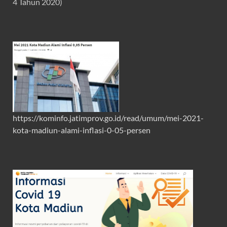
4 Tahun 2020)
https://kominfo.jatimprov.go.id/read/umum/mei-2021-
kota-madiun-alami-inflasi-0-05-persen