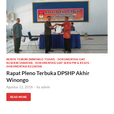
BERITA TERKINI (WINONGO TODAY)
/
DOKUMENTASI GIAT
KESEKRETARIATAN
/
DOKUMENTASI GIAT SEKSI PM & KESOS
/
DOKUMENTASI KEGIATAN
Rapat Pleno Terbuka DPSHP Akhir
Winongo
Agustus 12, 2018
-
by
admin
READ MORE